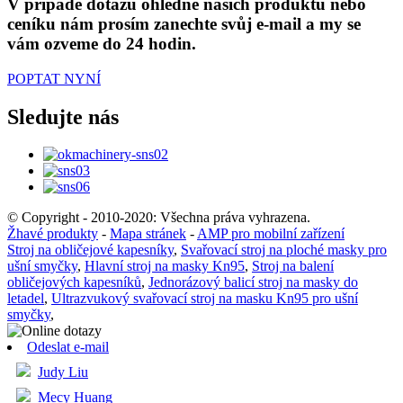
V případě dotazů ohledně našich produktů nebo
ceníku nám prosím zanechte svůj e-mail a my se
vám ozveme do 24 hodin.
POPTAT NYNÍ
Sledujte nás
© Copyright - 2010-2020: Všechna práva vyhrazena.
Žhavé produkty
-
Mapa stránek
-
AMP pro mobilní zařízení
Stroj na obličejové kapesníky
,
Svařovací stroj na ploché masky pro
ušní smyčky
,
Hlavní stroj na masky Kn95
,
Stroj na balení
obličejových kapesníků
,
Jednorázový balicí stroj na masky do
letadel
,
Ultrazvukový svařovací stroj na masku Kn95 pro ušní
smyčky
,
Odeslat e-mail
Judy Liu
Mecy Huang