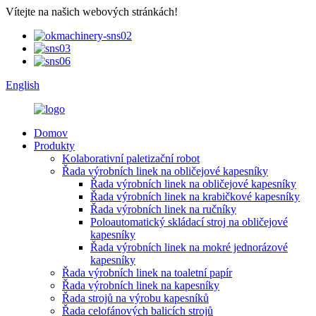
Vítejte na našich webových stránkách!
English
Domov
Produkty
Kolaborativní paletizační robot
Řada výrobních linek na obličejové kapesníky
Řada výrobních linek na obličejové kapesníky
Řada výrobních linek na krabičkové kapesníky
Řada výrobních linek na ručníky
Poloautomatický skládací stroj na obličejové
kapesníky
Řada výrobních linek na mokré jednorázové
kapesníky
Řada výrobních linek na toaletní papír
Řada výrobních linek na kapesníky
Řada strojů na výrobu kapesníků
Řada celofánových balicích strojů