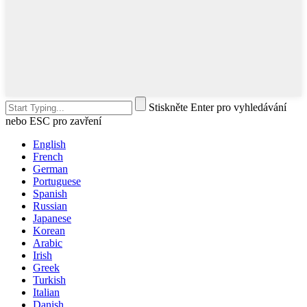
Stiskněte Enter pro vyhledávání
nebo ESC pro zavření
English
French
German
Portuguese
Spanish
Russian
Japanese
Korean
Arabic
Irish
Greek
Turkish
Italian
Danish