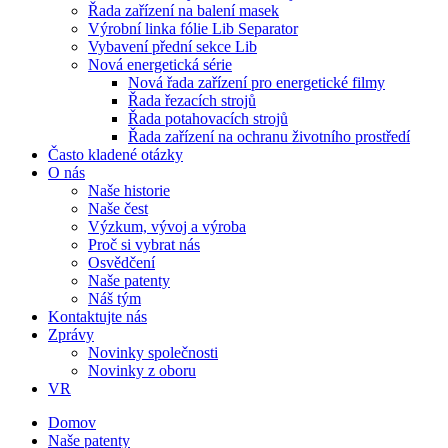
Řada zařízení na balení masek
Výrobní linka fólie Lib Separator
Vybavení přední sekce Lib
Nová energetická série
Nová řada zařízení pro energetické filmy
Řada řezacích strojů
Řada potahovacích strojů
Řada zařízení na ochranu životního prostředí
Často kladené otázky
O nás
Naše historie
Naše čest
Výzkum, vývoj a výroba
Proč si vybrat nás
Osvědčení
Naše patenty
Náš tým
Kontaktujte nás
Zprávy
Novinky společnosti
Novinky z oboru
VR
Domov
Naše patenty