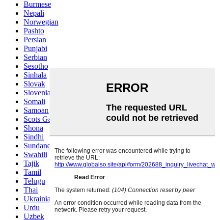
Burmese
Nepali
Norwegian
Pashto
Persian
Punjabi
Serbian
Sesotho
Sinhala
Slovak
Slovenian
Somali
Samoan
Scots Gaelic
Shona
Sindhi
Sundanese
Swahili
Tajik
Tamil
Telugu
Thai
Ukrainian
Urdu
Uzbek