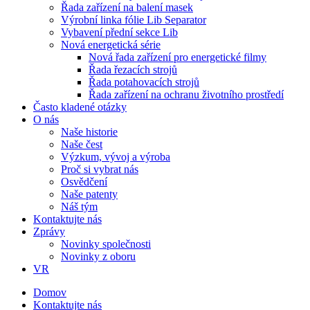
Řada zařízení na balení masek
Výrobní linka fólie Lib Separator
Vybavení přední sekce Lib
Nová energetická série
Nová řada zařízení pro energetické filmy
Řada řezacích strojů
Řada potahovacích strojů
Řada zařízení na ochranu životního prostředí
Často kladené otázky
O nás
Naše historie
Naše čest
Výzkum, vývoj a výroba
Proč si vybrat nás
Osvědčení
Naše patenty
Náš tým
Kontaktujte nás
Zprávy
Novinky společnosti
Novinky z oboru
VR
Domov
Kontaktujte nás