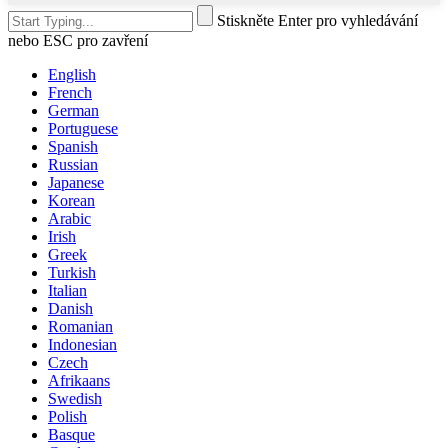
Stiskněte Enter pro vyhledávání
nebo ESC pro zavření
English
French
German
Portuguese
Spanish
Russian
Japanese
Korean
Arabic
Irish
Greek
Turkish
Italian
Danish
Romanian
Indonesian
Czech
Afrikaans
Swedish
Polish
Basque