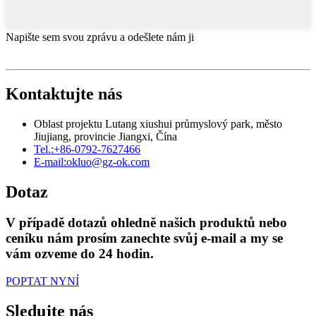
Napište sem svou zprávu a odešlete nám ji
Kontaktujte nás
Oblast projektu Lutang xiushui průmyslový park, město
Jiujiang, provincie Jiangxi, Čína
Tel.:
+86-0792-7627466
E-mail:
okluo@gz-ok.com
Dotaz
V případě dotazů ohledně našich produktů nebo
ceníku nám prosím zanechte svůj e-mail a my se
vám ozveme do 24 hodin.
POPTAT NYNÍ
Sledujte nás