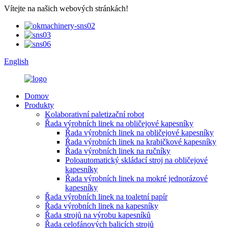
Vítejte na našich webových stránkách!
English
Domov
Produkty
Kolaborativní paletizační robot
Řada výrobních linek na obličejové kapesníky
Řada výrobních linek na obličejové kapesníky
Řada výrobních linek na krabičkové kapesníky
Řada výrobních linek na ručníky
Poloautomatický skládací stroj na obličejové
kapesníky
Řada výrobních linek na mokré jednorázové
kapesníky
Řada výrobních linek na toaletní papír
Řada výrobních linek na kapesníky
Řada strojů na výrobu kapesníků
Řada celofánových balicích strojů