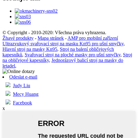
© Copyright - 2010-2020: Všechna práva vyhrazena.
Žhavé produkty
-
Mapa stránek
-
AMP pro mobilní zařízení
Ultrazvukový svařovací stroj na masku Kn95 pro ušní smyčky
,
Hlavní stroj na masky Kn95
,
Stroj na balení obličejových
kapesníků
,
Svařovací stroj na ploché masky pro ušní smyčky
,
Stroj
na obličejové kapesníky
,
Jednorázový balicí stroj na masky do
letadel
,
Odeslat e-mail
Judy Liu
Mecy Huang
Facebook
x