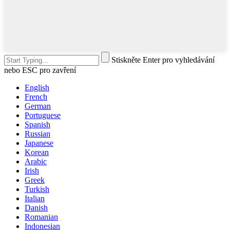
Stiskněte Enter pro vyhledávání
nebo ESC pro zavření
English
French
German
Portuguese
Spanish
Russian
Japanese
Korean
Arabic
Irish
Greek
Turkish
Italian
Danish
Romanian
Indonesian