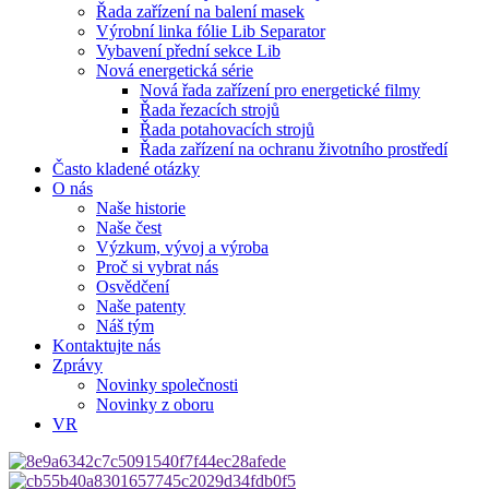
Řada zařízení na balení masek
Výrobní linka fólie Lib Separator
Vybavení přední sekce Lib
Nová energetická série
Nová řada zařízení pro energetické filmy
Řada řezacích strojů
Řada potahovacích strojů
Řada zařízení na ochranu životního prostředí
Často kladené otázky
O nás
Naše historie
Naše čest
Výzkum, vývoj a výroba
Proč si vybrat nás
Osvědčení
Naše patenty
Náš tým
Kontaktujte nás
Zprávy
Novinky společnosti
Novinky z oboru
VR