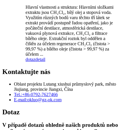
Hlavní vlastnosti a struktura: Hlavními složkami
extraktu jsou CH₂Cl₂, bílý olej a stopová voda.
Využitím různých bodů varu těchto tří látek se
extrakt provádí postupně řadou opatření, jako je
počáteční destilace, atmosférická destilace,
vakuová plynová extrakce, CH₂Cl₂ a filtrace
bílého oleje. Extrakční roztok byl oddělen a
čištěn za účelem regenerace CH₂Cl₂ (čistota >
99,97 %) a bílého oleje (čistota > 99,97 %) za
účelem ...
dotaz
detail
Kontaktujte nás
Oblast projektu Lutang xiushui průmyslový park, město
Jiujiang, provincie Jiangxi, Čína
Tel.:
+86-0792-7627466
E-mail:
okluo@gz-ok.com
Dotaz
V případě dotazů ohledně našich produktů nebo