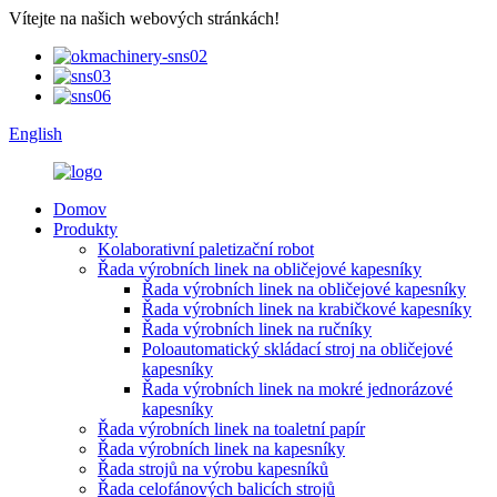
Vítejte na našich webových stránkách!
English
Domov
Produkty
Kolaborativní paletizační robot
Řada výrobních linek na obličejové kapesníky
Řada výrobních linek na obličejové kapesníky
Řada výrobních linek na krabičkové kapesníky
Řada výrobních linek na ručníky
Poloautomatický skládací stroj na obličejové
kapesníky
Řada výrobních linek na mokré jednorázové
kapesníky
Řada výrobních linek na toaletní papír
Řada výrobních linek na kapesníky
Řada strojů na výrobu kapesníků
Řada celofánových balicích strojů