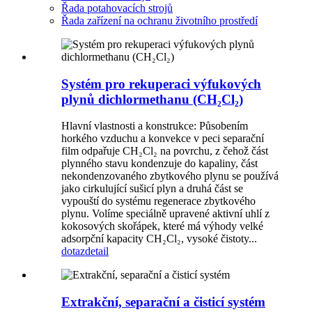
Řada potahovacích strojů
Řada zařízení na ochranu životního prostředí
Systém pro rekuperaci výfukových
plynů dichlormethanu (CH₂Cl₂)
Hlavní vlastnosti a konstrukce: Působením
horkého vzduchu a konvekce v peci separační
film odpařuje CH₂Cl₂ na povrchu, z čehož část
plynného stavu kondenzuje do kapaliny, část
nekondenzovaného zbytkového plynu se používá
jako cirkulující sušicí plyn a druhá část se
vypouští do systému regenerace zbytkového
plynu. Volíme speciálně upravené aktivní uhlí z
kokosových skořápek, které má výhody velké
adsorpční kapacity CH₂Cl₂, vysoké čistoty...
dotaz
detail
Extrakční, separační a čisticí systém