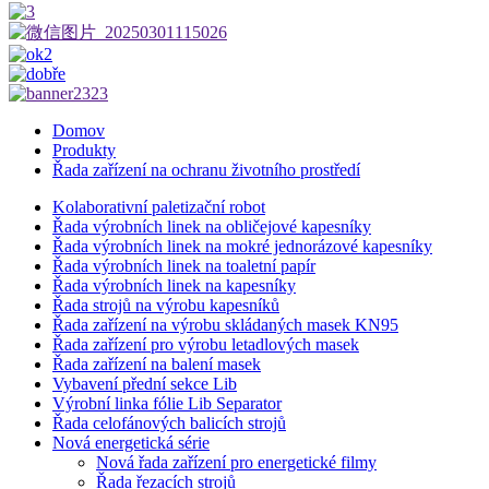
Domov
Produkty
Řada zařízení na ochranu životního prostředí
Kolaborativní paletizační robot
Řada výrobních linek na obličejové kapesníky
Řada výrobních linek na mokré jednorázové kapesníky
Řada výrobních linek na toaletní papír
Řada výrobních linek na kapesníky
Řada strojů na výrobu kapesníků
Řada zařízení na výrobu skládaných masek KN95
Řada zařízení pro výrobu letadlových masek
Řada zařízení na balení masek
Vybavení přední sekce Lib
Výrobní linka fólie Lib Separator
Řada celofánových balicích strojů
Nová energetická série
Nová řada zařízení pro energetické filmy
Řada řezacích strojů