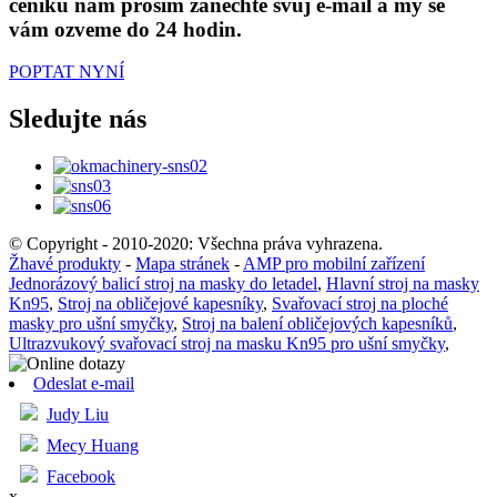
ceníku nám prosím zanechte svůj e-mail a my se
vám ozveme do 24 hodin.
POPTAT NYNÍ
Sledujte nás
© Copyright - 2010-2020: Všechna práva vyhrazena.
Žhavé produkty
-
Mapa stránek
-
AMP pro mobilní zařízení
Jednorázový balicí stroj na masky do letadel
,
Hlavní stroj na masky
Kn95
,
Stroj na obličejové kapesníky
,
Svařovací stroj na ploché
masky pro ušní smyčky
,
Stroj na balení obličejových kapesníků
,
Ultrazvukový svařovací stroj na masku Kn95 pro ušní smyčky
,
Odeslat e-mail
Judy Liu
Mecy Huang
Facebook
x