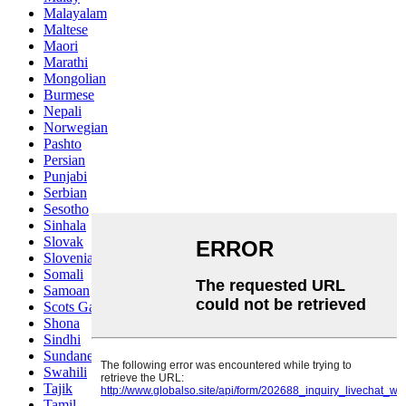
Malayalam
Maltese
Maori
Marathi
Mongolian
Burmese
Nepali
Norwegian
Pashto
Persian
Punjabi
Serbian
Sesotho
Sinhala
Slovak
Slovenian
Somali
Samoan
Scots Gaelic
Shona
Sindhi
Sundanese
Swahili
Tajik
Tamil