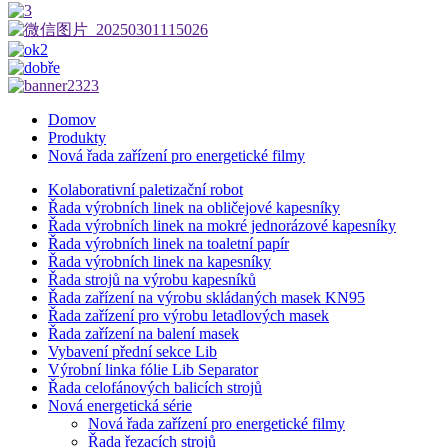
Domov
Produkty
Nová řada zařízení pro energetické filmy
Kolaborativní paletizační robot
Řada výrobních linek na obličejové kapesníky
Řada výrobních linek na mokré jednorázové kapesníky
Řada výrobních linek na toaletní papír
Řada výrobních linek na kapesníky
Řada strojů na výrobu kapesníků
Řada zařízení na výrobu skládaných masek KN95
Řada zařízení pro výrobu letadlových masek
Řada zařízení na balení masek
Vybavení přední sekce Lib
Výrobní linka fólie Lib Separator
Řada celofánových balicích strojů
Nová energetická série
Nová řada zařízení pro energetické filmy
Řada řezacích strojů