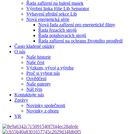
Řada zařízení na balení masek
Výrobní linka fólie Lib Separator
Vybavení přední sekce Lib
Nová energetická série
Nová řada zařízení pro energetické filmy
Řada řezacích strojů
Řada potahovacích strojů
Řada zařízení na ochranu životního prostředí
Často kladené otázky
O nás
Naše historie
Naše čest
Výzkum, vývoj a výroba
Proč si vybrat nás
Osvědčení
Naše patenty
Náš tým
Kontaktujte nás
Zprávy
Novinky společnosti
Novinky z oboru
VR