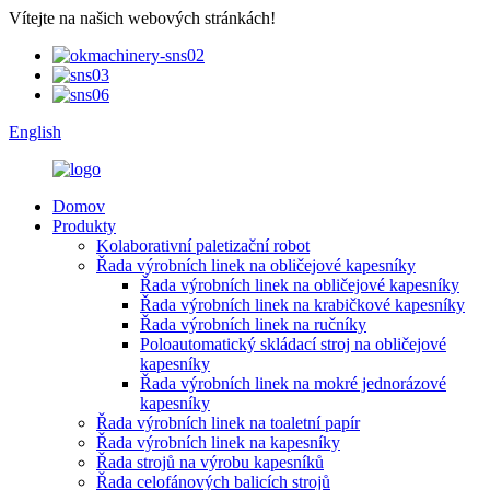
Vítejte na našich webových stránkách!
English
Domov
Produkty
Kolaborativní paletizační robot
Řada výrobních linek na obličejové kapesníky
Řada výrobních linek na obličejové kapesníky
Řada výrobních linek na krabičkové kapesníky
Řada výrobních linek na ručníky
Poloautomatický skládací stroj na obličejové
kapesníky
Řada výrobních linek na mokré jednorázové
kapesníky
Řada výrobních linek na toaletní papír
Řada výrobních linek na kapesníky
Řada strojů na výrobu kapesníků
Řada celofánových balicích strojů