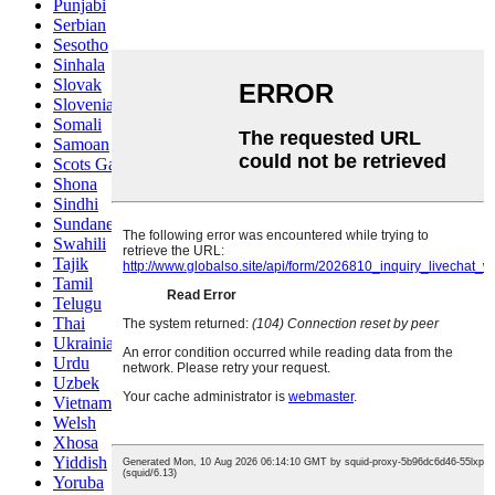
Punjabi
Serbian
Sesotho
Sinhala
Slovak
Slovenian
Somali
Samoan
Scots Gaelic
Shona
Sindhi
Sundanese
Swahili
Tajik
Tamil
Telugu
Thai
Ukrainian
Urdu
Uzbek
Vietnamese
Welsh
Xhosa
Yiddish
Yoruba