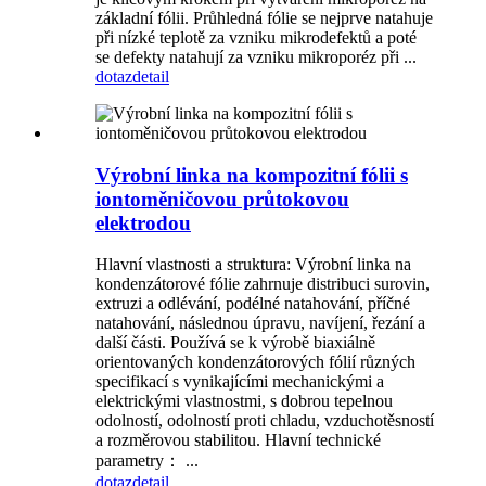
základní fólii. Průhledná fólie se nejprve natahuje
při nízké teplotě za vzniku mikrodefektů a poté
se defekty natahují za vzniku mikroporéz při ...
dotaz
detail
Výrobní linka na kompozitní fólii s
iontoměničovou průtokovou
elektrodou
Hlavní vlastnosti a struktura: Výrobní linka na
kondenzátorové fólie zahrnuje distribuci surovin,
extruzi a odlévání, podélné natahování, příčné
natahování, následnou úpravu, navíjení, řezání a
další části. Používá se k výrobě biaxiálně
orientovaných kondenzátorových fólií různých
specifikací s vynikajícími mechanickými a
elektrickými vlastnostmi, s dobrou tepelnou
odolností, odolností proti chladu, vzduchotěsností
a rozměrovou stabilitou. Hlavní technické
parametry： ...
dotaz
detail