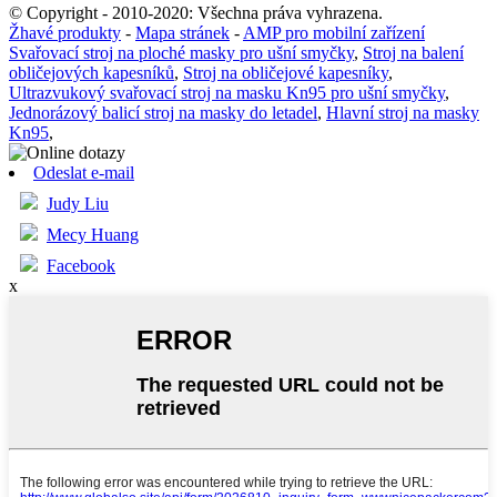
© Copyright - 2010-2020: Všechna práva vyhrazena.
Žhavé produkty
-
Mapa stránek
-
AMP pro mobilní zařízení
Svařovací stroj na ploché masky pro ušní smyčky
,
Stroj na balení
obličejových kapesníků
,
Stroj na obličejové kapesníky
,
Ultrazvukový svařovací stroj na masku Kn95 pro ušní smyčky
,
Jednorázový balicí stroj na masky do letadel
,
Hlavní stroj na masky
Kn95
,
Odeslat e-mail
Judy Liu
Mecy Huang
Facebook
x