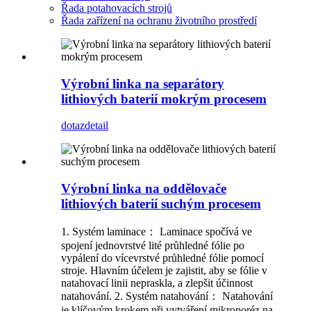
Řada potahovacích strojů
Řada zařízení na ochranu životního prostředí
Výrobní linka na separátory
lithiových baterií mokrým procesem
dotaz
detail
Výrobní linka na oddělovače
lithiových baterií suchým procesem
1. Systém laminace： Laminace spočívá ve
spojení jednovrstvé lité průhledné fólie po
vypálení do vícevrstvé průhledné fólie pomocí
stroje. Hlavním účelem je zajistit, aby se fólie v
natahovací linii nepraskla, a zlepšit účinnost
natahování. 2. Systém natahování： Natahování
je klíčovým krokem při vytváření mikroporéz na