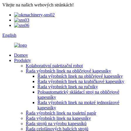
Vítejte na našich webových stránkách!
English
Domov
Produkty
Kolaborativní paletizační robot
Řada výrobních linek na obličejové kapesníky
Řada výrobních linek na obličejové kapesníky
Řada výrobních linek na krabičkové kapesníky
Řada výrobních linek na ručníky
Poloautomatický skládací stroj na obličejové
kapesníky
Řada výrobních linek na mokré jednorázové
kapesníky
Řada výrobních linek na toaletní papír
Řada výrobních linek na kapesníky
Řada strojů na výrobu kapesníků
Řada celofánových balicích strojů