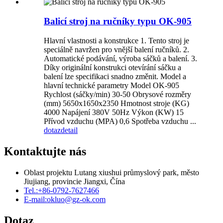
Balicí stroj na ručníky typu OK-905
Hlavní vlastnosti a konstrukce 1. Tento stroj je
speciálně navržen pro vnější balení ručníků. 2.
Automatické podávání, výroba sáčků a balení. 3.
Díky originální konstrukci otevírání sáčku a
balení lze specifikaci snadno změnit. Model a
hlavní technické parametry Model OK-905
Rychlost (sáčky/min) 30-50 Obrysové rozměry
(mm) 5650x1650x2350 Hmotnost stroje (KG)
4000 Napájení 380V 50Hz Výkon (KW) 15
Přívod vzduchu (MPA) 0,6 Spotřeba vzduchu ...
dotaz
detail
Kontaktujte nás
Oblast projektu Lutang xiushui průmyslový park, město
Jiujiang, provincie Jiangxi, Čína
Tel.:
+86-0792-7627466
E-mail:
okluo@gz-ok.com
Dotaz