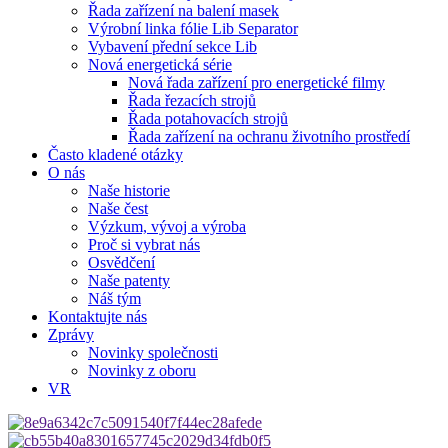
Řada zařízení na balení masek
Výrobní linka fólie Lib Separator
Vybavení přední sekce Lib
Nová energetická série
Nová řada zařízení pro energetické filmy
Řada řezacích strojů
Řada potahovacích strojů
Řada zařízení na ochranu životního prostředí
Často kladené otázky
O nás
Naše historie
Naše čest
Výzkum, vývoj a výroba
Proč si vybrat nás
Osvědčení
Naše patenty
Náš tým
Kontaktujte nás
Zprávy
Novinky společnosti
Novinky z oboru
VR