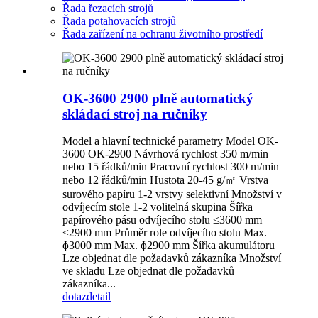
Řada řezacích strojů
Řada potahovacích strojů
Řada zařízení na ochranu životního prostředí
OK-3600 2900 plně automatický
skládací stroj na ručníky
Model a hlavní technické parametry Model OK-
3600 OK-2900 Návrhová rychlost 350 m/min
nebo 15 řádků/min Pracovní rychlost 300 m/min
nebo 12 řádků/min Hustota 20-45 g/㎡ Vrstva
surového papíru 1-2 vrstvy selektivní Množství v
odvíjecím stole 1-2 volitelná skupina Šířka
papírového pásu odvíjecího stolu ≤3600 mm
≤2900 mm Průměr role odvíjecího stolu Max.
ɸ3000 mm Max. ɸ2900 mm Šířka akumulátoru
Lze objednat dle požadavků zákazníka Množství
ve skladu Lze objednat dle požadavků
zákazníka...
dotaz
detail