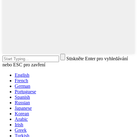
Stiskněte Enter pro vyhledávání
nebo ESC pro zavření
English
French
German
Portuguese
Spanish
Russian
Japanese
Korean
Arabic
Irish
Greek
Turkish