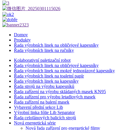
Domov
Produkty
Řada výrobních linek na obličejové kapesníky
Řada výrobních linek na ručníky
Kolaborativní paletizační robot
Řada výrobních linek na obličejové kapesníky
Řada výrobních linek na mokré jednorázové kapesníky
Řada výrobních linek na toaletní papír
Řada výrobních linek na kapesníky
Řada strojů na výrobu kapesníků
Řada zařízení na výrobu skládaných masek KN95
Řada zařízení pro výrobu letadlových masek
Řada zařízení na balení masek
Vybavení přední sekce Lib
Výrobní linka fólie Lib Separator
Řada celofánových balicích strojů
Nová energetická série
Nová řada zařízení pro energetické filmy