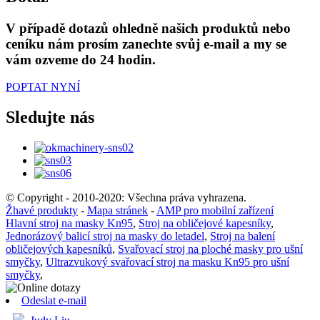
V případě dotazů ohledně našich produktů nebo
ceníku nám prosím zanechte svůj e-mail a my se
vám ozveme do 24 hodin.
POPTAT NYNÍ
Sledujte nás
© Copyright - 2010-2020: Všechna práva vyhrazena.
Žhavé produkty
-
Mapa stránek
-
AMP pro mobilní zařízení
Hlavní stroj na masky Kn95
,
Stroj na obličejové kapesníky
,
Jednorázový balicí stroj na masky do letadel
,
Stroj na balení
obličejových kapesníků
,
Svařovací stroj na ploché masky pro ušní
smyčky
,
Ultrazvukový svařovací stroj na masku Kn95 pro ušní
smyčky
,
Odeslat e-mail