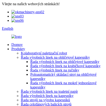
Vítejte na našich webových stránkách!
English
Domov
Produkty
Kolaborativní paletizační robot
Řada výrobních linek na obličejové kapesníky
Řada výrobních linek na obličejové kapesníky
Řada výrobních linek na krabičkové kapesníky
Řada výrobních linek na ručníky
Poloautomatický skládací stroj na obličejové
kapesníky
Řada výrobních linek na mokré jednorázové
kapesníky
Řada výrobních linek na toaletní papír
Řada výrobních linek na kapesníky
Řada strojů na výrobu kapesníků
Řada celofánových balicích strojů