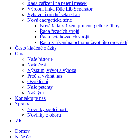
Řada zařízení na balení masek
Výrobní linka fólie Lib Separator
Vybavení přední sekce Lib
Nová energetická série
Nová řada zařízení pro energetické filmy
Řada řezacích strojů
Řada potahovacích strojů
Řada zařízení na ochranu životního prostředí
Často kladené otázky
O nás
Naše historie
Naše čest
Výzkum, vývoj a výroba
Proč si vybrat nás
Osvědčení
Naše patenty
Náš tým
Kontaktujte nás
Zprávy
Novinky společnosti
Novinky z oboru
VR
Domov
Naše čest